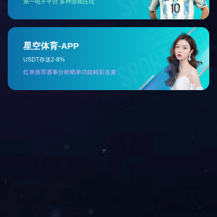
湖南省长沙市天心区芙蓉中路三段142号光大
发展大厦B座27楼
(86)0731-88789290(公司电话)
(86)0731-88789296(投资者电话)