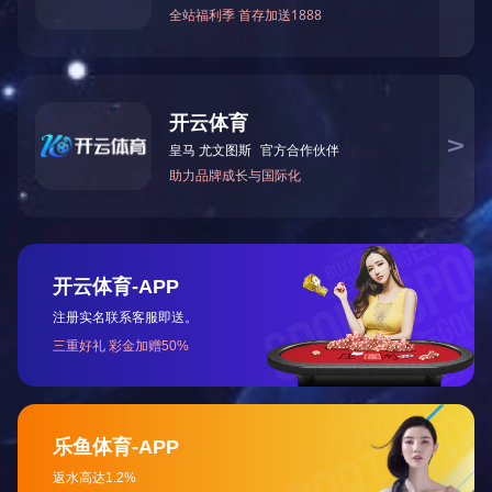
支部风采
更多 +
乐鱼平台_乐鱼(中国)一站式服务平台资
21
金财务部党支部开展“寻访红色印记 砥砺
初心使命”活动
为持续深化党史学习教育，传承红色基因，4月
2026-04
17日，公司总部资金财务部党支部组织全…