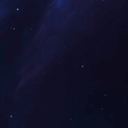
们准备了纸尿裤等生活物资，并送去爱心捐赠款。
内学习区、生活区、医疗区、康复区等处，详细了
在学习、生活等方面的具体需求。大家对福利院为
现状有了更全面的了解。
锋精神的生动实践，更是一次心灵的碰撞、一份温
将继续发挥志愿者服务队作用，引领和带动团员青年
推进公司高质量发展贡献青春力量。
上一篇：岁寒情深暖人心 新春慰问送关怀——乐鱼平台_乐鱼(中国)一站式服务平台开展2025年春节“送温暖”走访慰问活动