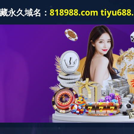
乐鱼平台_乐鱼(中国)一站式服务平台
关于公司
乐鱼平