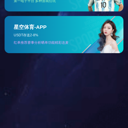
2
株洲航电枢纽荣获2017年度湖南省电力安全