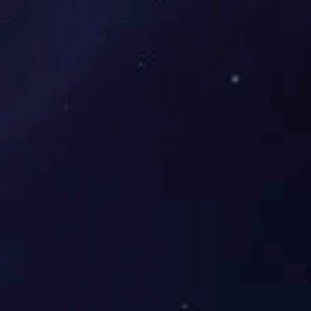
2
株洲航电枢纽荣获2015年度湖南省电力安全