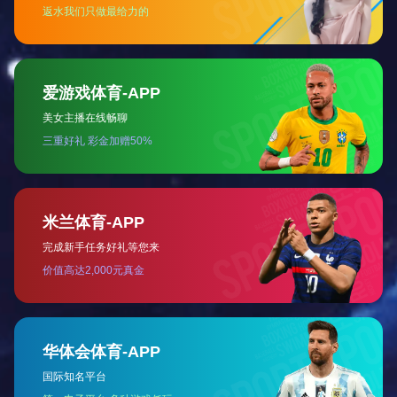
2
发展养老荣获2018届省属