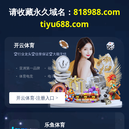
乐鱼平台
乐鱼平