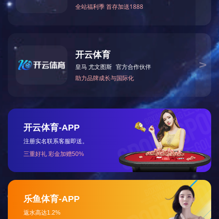
设备维护、安全生产、防汛调度及智
同志介绍了电厂的发展历程、生产
果。