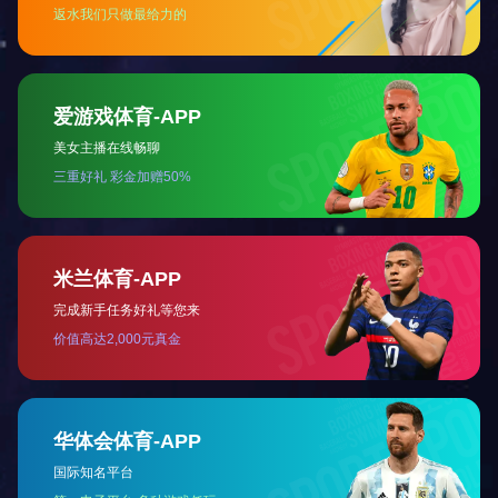
刘志刚表示，凤滩水力发电厂作
水电运营管理、项目扩机建设等方面
距、补齐短板、促进提升，切实把先
阶。