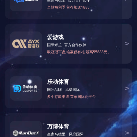
会议指出，在全党开展树立和践行
宗旨、夯实党的执政根基的重要举措
领悟“两个确立”的决定性意义，坚
求真务实，锚定建设国内一流综合性
会议强调，开展树立和践行正确