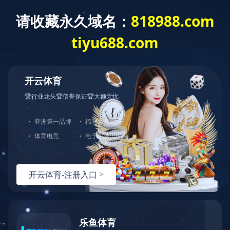
乐鱼平台
乐鱼平