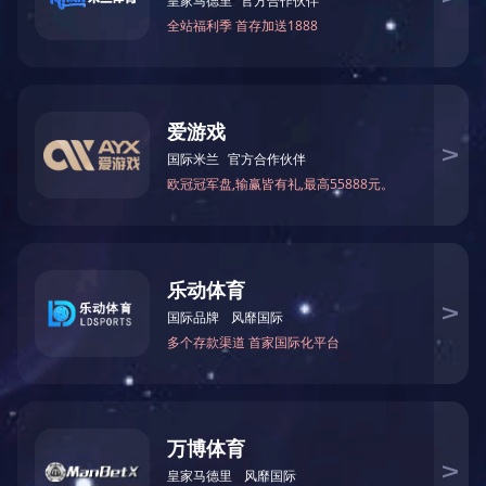
乐鱼平台_乐鱼
2026-04-28 15:4
2026年4月2
开2025年度股
刘志刚赴新收
2026-04-27 08:4
4月20日至23
溪、清水塘、铜