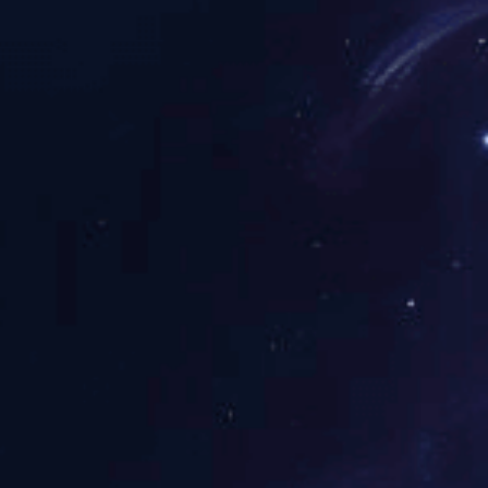
怀着肃穆而敬仰的心情，
在杨开慧烈士雕像前，全体
通过讲解员声情并茂的详
听讲解，详细了解了杨开慧
亲、忠诚革命的好党员短暂