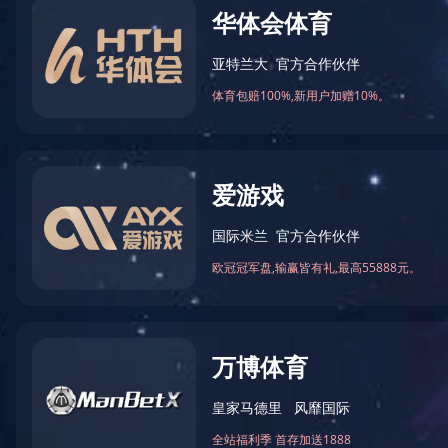
乐鱼平台
党建工作
乐鱼平台_乐鱼(中国)一站式
乐鱼平台_乐鱼(中国
为深入学习贯彻落实习近
日上午，乐鱼平台_乐鱼(中
风”廉政教育主题党日活动