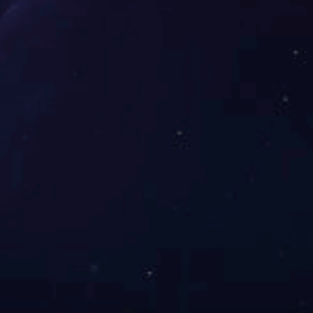
党课。
大家被她信仰坚定、勇于斗争、忠于革命、忠于丈
员纷纷表示，要从先烈们留下的宝贵精神财富中汲
织，以挚诚之心对待同志，以坦诚之心对待自己，
上一篇：乐鱼平台_乐鱼(中国)一站式服务平台召开主题教育专题民主生活会
关于公司
乐鱼平台
业