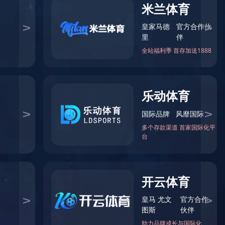
党建工作
支部风采
工会园地
”廉政教育主题党日活动
述，推动廉政教育常态化，9月27
馆开展“传承红色基因 弘扬优良家
司全体党员等参加此次活动。