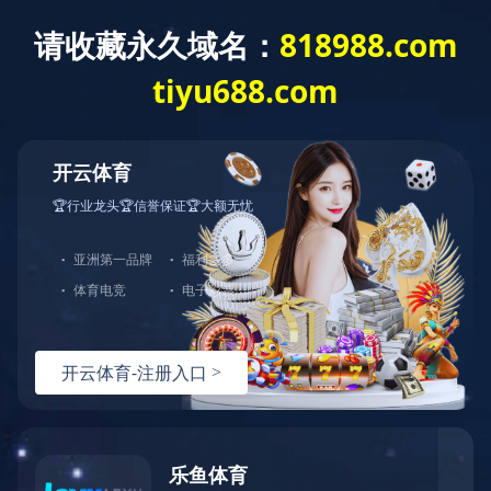
乐鱼平台
乐鱼平