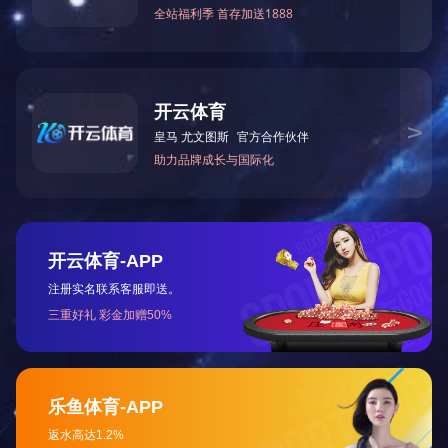
遇“荐”好书，
2024-05-06 15:0
“春色恰如许，
小组于4月29
蟒电公司职工食
2024-04-15 08:5
蟒电公司以引导
与省总工会、省
营造“快乐工作
2024-03-21 08:4
3月9日，鸟儿巢