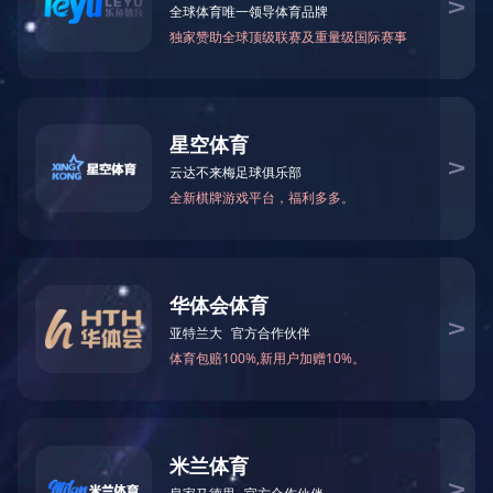
乐鱼平台
工会园地
寒冬送温暖 关
2026-02-04 11:4
寒冬送温暖，关怀
（以下简称“乐鱼
温暖，并致以新
乐鱼平台_乐鱼
2025-03-07 09:0
为传承和弘扬雷锋
务平台团委的青
孩子们准备了纸