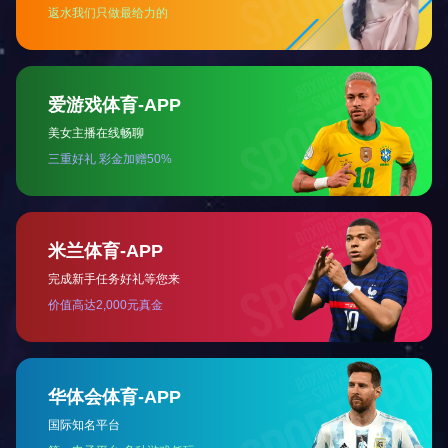
球台，我们以后
女职工普法宣
2024-03-16 18:5
中华人民共和国妇
表大会常务委员会
寒冬送温暖，关
2024-01-29 12:5
寒冬送温暖，关爱
长韩智广到乐鱼平
值守职工代表送