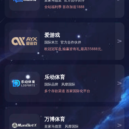
【本文标签】:
湖南省长沙市天心区芙蓉中路三段142号光大
发展大厦B座27楼
(86)0731-88789290(公司电话)
(86)0731-88789296(投资者电话)